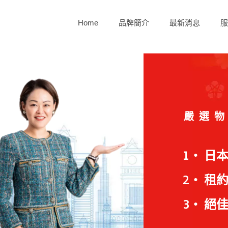
Home
品牌簡介
最新消息
服
嚴選
1‧ 日
2‧ 租
3‧ 絕