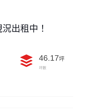
現況出租中！
46.17
坪
坪數