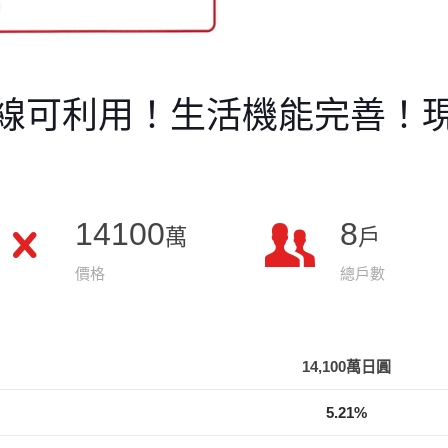
線可利用！生活機能完善！
14100
8
萬
戶
價格
總戶數
14,100萬日圓
5.21%