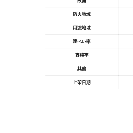
設備
防火地域
用途地域
建
ぺい
率
容積率
其他
上架日期