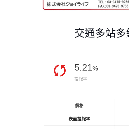
交通多站多
5.21
%
投報率
價格
表面投報率