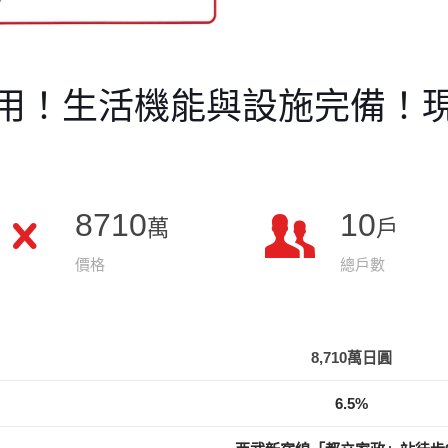
用！生活機能與設施完備！
8710
10
萬
戶
價格
總戶數
8,710萬日圓
6.5%