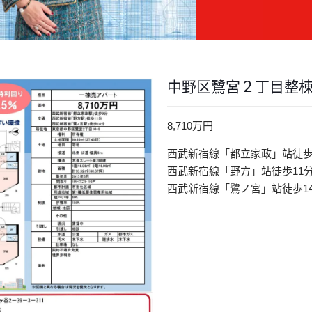
中野区鷺宮２丁目整棟
8,710万円
西武新宿線「都立家政」站徒歩
西武新宿線「野方」站徒歩11
西武新宿線「鷺ノ宮」站徒歩1