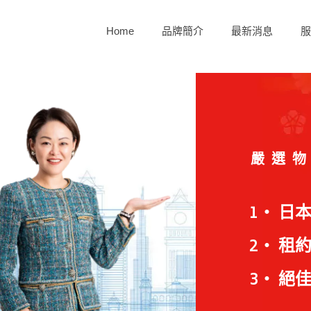
Home
品牌簡介
最新消息
服
嚴選
1‧ 日
2‧ 租
3‧ 絕