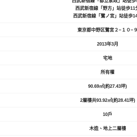
西武新宿線「都立家政」站徒歩
西武新宿線「野方」站徒歩11
西武新宿線「鷺ノ宮」站徒歩1
東京都中野区鷺宮２−１０−
2013年3月
宅地
所有權
90.69㎡(約27.43坪)
2層樓共93.92㎡(約28.41坪)
10戶
木造、地上二層樓