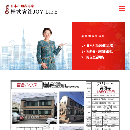
嚴選物件三原則
1‧ 日本人喜愛居住區域
2‧ 租約長、設備耗損低
3‧ 絕佳生活機能