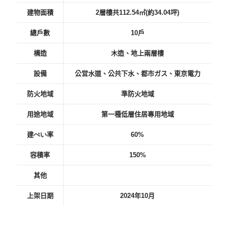
建物面積
2層樓共112.54㎡(約34.04坪)
總戶數
10戶
構造
木造、地上兩層樓
設備
公営水道、公共下水、都市ガス、東京電力
防火地域
準防火地域
用途地域
第一種低層住居專用地域
建
ぺい
率
60%
容積率
150%
其他
上架日期
2024年10月