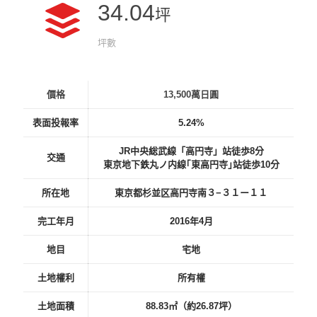
34.04
坪
坪數
價格
13,500萬日圓
表面投報率
5.24%
JR中央総武線「高円寺」站徒歩8分
交通
東京地下鉄丸ノ内線｢東高円寺｣站徒歩10分
所在地
東京都杉並区高円寺南３−３１ー１１
完工年月
2016年4月
地目
宅地
土地權利
所有權
土地面積
88.83㎡（約26.87坪）