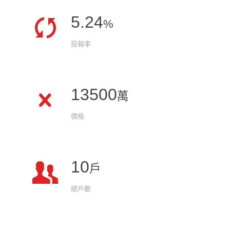
5.24
%
投報率
13500
萬
價格
10
戶
總戶數