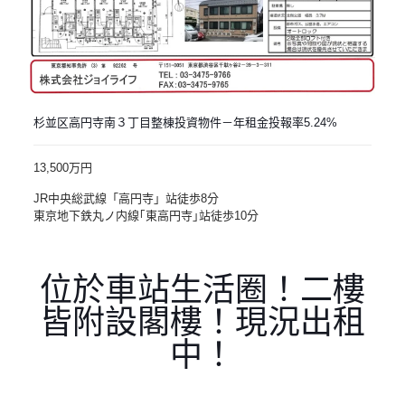
杉並区高円寺南３丁目整棟投資物件－年租金投報率5.24%
13,500万円
JR中央総武線「高円寺」站徒歩8分
東京地下鉄丸ノ内線｢東高円寺｣站徒歩10分
位於車站生活圈！二樓
皆附設閣樓！現況出租
中！