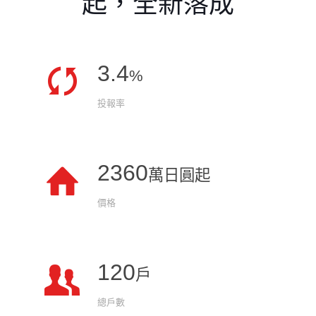
起，全新落成
3.4
%
投報率
2360
萬日圓起
價格
120
戶
總戶數