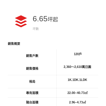
6.65
坪起
坪數
銷售概要
120
戶
銷售戶數
2,360～2,610
萬日圓
銷售價格
1K.1DK.1LDK
格局
專有面積
22.00~40.73㎡
陽台面積
2.96~4.73㎡