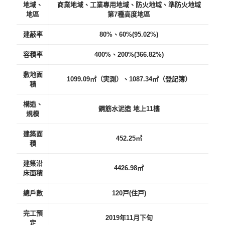
地域、
商業地域、工業專用地域、防火地域、準防火地域
地區
第7種高度地區
建蔽率
80%、60%(95.02%)
容積率
400%、200%(366.82%)
敷地面
1099.09㎡（実測）、1087.34㎡（登記簿）
積
構造、
鋼筋水泥造 地上11樓
規模
建築面
452.25㎡
積
建築沿
4426.98㎡
床面積
總戶數
120戸(住戸)
完工預
2019年11月下旬
定