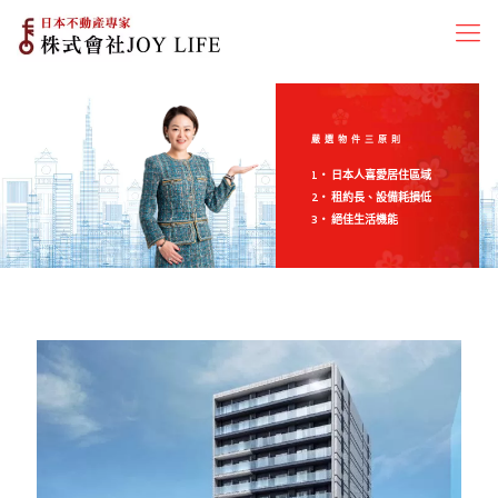
嚴選物件三原則
1‧ 日本人喜愛居住區域
2‧ 租約長、設備耗損低
3‧ 絕佳生活機能